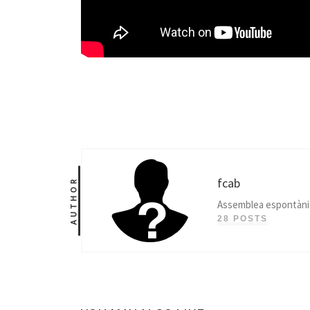
fcab
AUTHOR
Assemblea espontània
28 POSTS