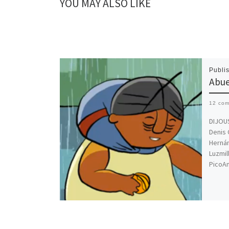
YOU MAY ALSO LIKE
Publi
Abue
12 co
DIJOUS
Denis 
Herná
Luzmil
PicoAn