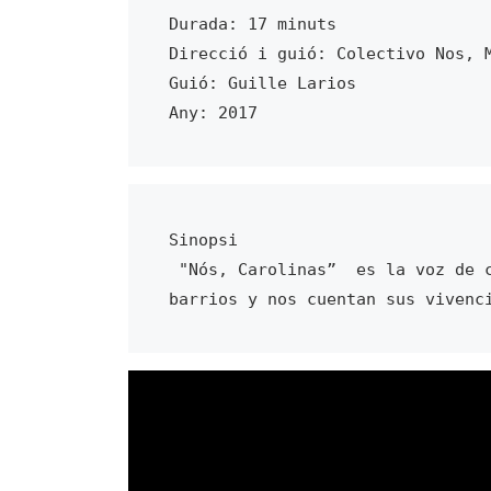
Durada: 17 minuts
Direcció i guió: Colectivo Nos, 
Guió: Guille Larios
Any: 2017
Sinopsi
 "Nós, Carolinas”  es la voz de cuatro mujeres provenientes de la periferia de Sao Pablo  que viven en diferentes 
barrios y nos cuentan sus vivenc