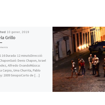
shed
10 gener, 2019
la Grillo
mments
 16 Durada: 12 minutsDirecció:
ChaponGuió: Denis Chapon, Israel
ndez, Alfredo OvandoMúsica:
la Carpio, Uma Churrita, Pablo
y: 2009 SinopsiCorto de […]