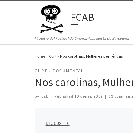
Skip to content
FCAB
IX edició del Festival de Cinema Anarquista de Barcelona
Home
»
Curt
»
Nos carolinas, Mulheres periféricas
CURT
DOCUMENTAL
Nos carolinas, Mulher
by
fcab
|
Published
10 gener, 2019
|
13 comment
DIJOUS 16