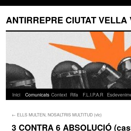
Vés
al
ANTIRREPRE CIUTAT VELLA
contingut
Inici
Comunicats
Context
Rifa
F.L.I.P.A.R
Esdevenim
←
ELLS MULTEN, NOSALTRIS MULTITUD (vlc)
3 CONTRA 6 ABSOLUCIÓ (cas