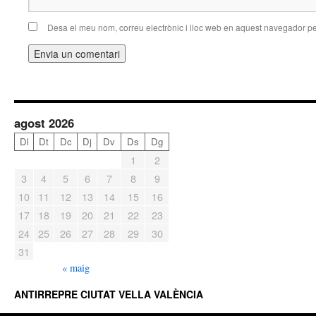
Desa el meu nom, correu electrònic i lloc web en aquest navegador p
agost 2026
Dl
Dt
Dc
Dj
Dv
Ds
Dg
1
2
3
4
5
6
7
8
9
10
11
12
13
14
15
16
17
18
19
20
21
22
23
24
25
26
27
28
29
30
31
« maig
ANTIRREPRE CIUTAT VELLA VALÈNCIA