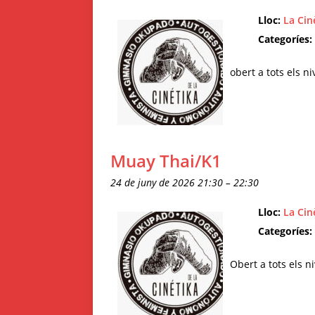
Lloc:
La Cin
Categoríes:
obert a tots els ni
Muay Thai/K1
24 de juny de 2026 21:30
–
22:30
Lloc:
La Cin
Categoríes:
Obert a tots els n