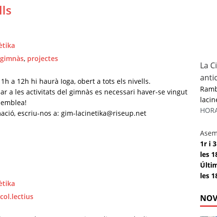
lls
ètika
gimnàs
,
projectes
La C
anti
h a 12h hi haurà Ioga, obert a tots els nivells.
Rambl
ar a les activitats del gimnàs es necessari haver-se vingut
lacin
ssemblea!
HORAR
ació, escriu-nos a: gim-lacinetika@riseup.net
Asem
1r i
les 1
Últi
les 1
ètika
col.lectius
NOV