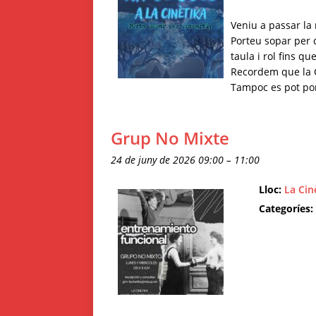
Veniu a passar la 
Porteu sopar per 
taula i rol fins q
Recordem que la Ci
Tampoc es pot por
Grup No Mixte
24 de juny de 2026 09:00
–
11:00
Lloc:
La Cin
Categoríes: