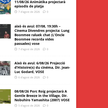
11/08/26 Animàtika projectarà
episodis de platja
7 d'agost de 2026
0
això és avui: 07/08, 19:30h –
Cinema Divendres projecta: Lung
Boonmee raluek chat (L’Oncle
Boonmee recorda vides
passades) vose
7 d'agost de 2026
0
Això és avui: 6/08/26 Projecció
d’Histoire(s) du cinéma, Dir. Jean-
Luc Godard, VOSE
6 d'agost de 2026
0
08/08/26 Porc Roig projectarà A
Gentle Breeze in the Village, Dir.
Nobuhiro Yamashita (2007) VOSE
5 d'agost de 2026
0