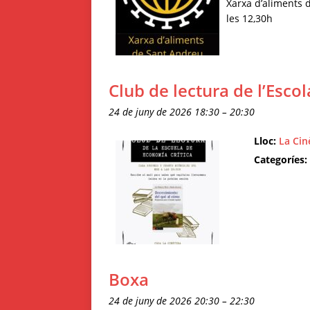
Xarxa d’aliments 
les 12,30h
Club de lectura de l’Esco
24 de juny de 2026 18:30
–
20:30
Lloc:
La Cin
Categoríes:
Boxa
24 de juny de 2026 20:30
–
22:30