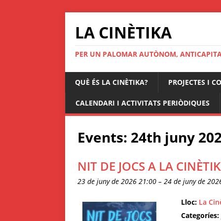
LA CINÈTIKA
PER UN PALOMAR AUTÒNOM, ANTICAPITAL
QUÈ ÉS LA CINÈTIKA?
PROJECTES I C
CALENDARI I ACTIVITATS PERIÒDIQUES
Events: 24th juny 20
NIT DE JOCS A LA CINÈTIK
23 de juny de 2026 21:00
–
24 de juny de 202
Lloc:
La Cin
Categoríes: