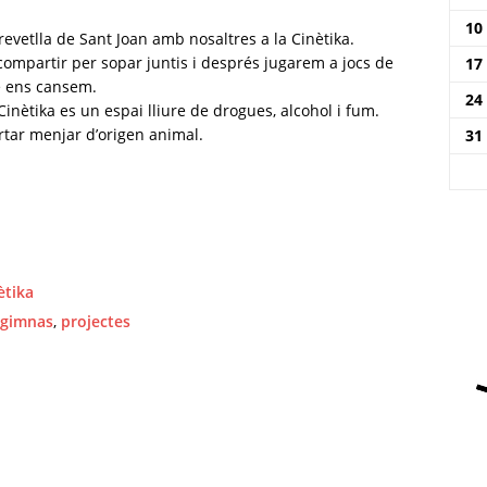
10
revetlla de Sant Joan amb nosaltres a la Cinètika.
compartir per sopar juntis i després jugarem a jocs de
17
ue ens cansem.
24
nètika es un espai lliure de drogues, alcohol i fum.
tar menjar d’origen animal.
31
ètika
gimnas
,
projectes