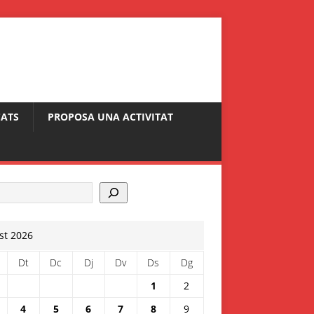
ATS
PROPOSA UNA ACTIVITAT
st 2026
Dt
Dc
Dj
Dv
Ds
Dg
1
2
4
5
6
7
8
9