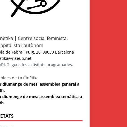
inètika | Centre social feminista,
capitalista i autònom
a de Fabra i Puig, 28, 08030 Barcelona
etika@riseup.net
I: Segons les activitats programades.
blees de La Cinètika
 3r diumenge de mes: assemblea general a
8h.
m diumenge de mes: assemblea temàtica a
8h.
ETATS