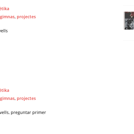
ètika
gimnas
,
projectes
vells
ètika
gimnas
,
projectes
ivells, preguntar primer