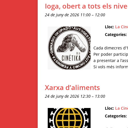
Ioga, obert a tots els nive
24 de juny de 2026 11:00
–
12:00
Lloc:
La Cin
Categoríes:
Cada dimecres d’11
Per poder particip
a presentar a l’a
Si vols més inform
Xarxa d’aliments
24 de juny de 2026 12:30
–
13:00
Lloc:
La Cin
Categoríes: