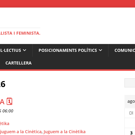
ISTA I FEMINISTA.
OL·LECTIUS
POSICIONAMENTS POLÍTICS
COMUNIC
CARTELLERA
26
A 🗓
ago
6 06:00
Dl
ètika
juguem a la Cinètica
,
Juguem a la Cinètika
3