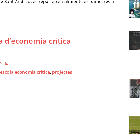
de Sant Andreu, es reparteixen aliments els dimecres a
la d’economia crítica
ètika
escola economia critica
,
projectes