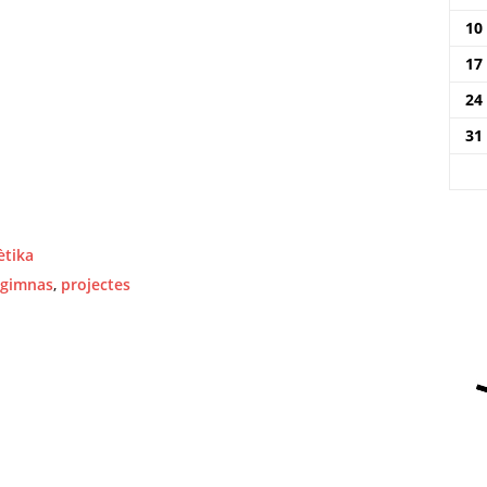
10
17
24
31
ètika
gimnas
,
projectes