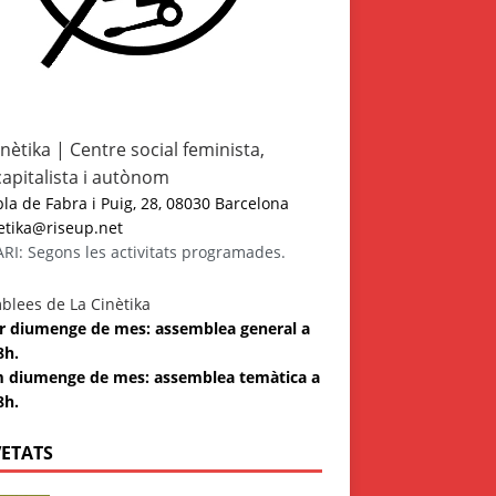
inètika | Centre social feminista,
capitalista i autònom
a de Fabra i Puig, 28, 08030 Barcelona
etika@riseup.net
I: Segons les activitats programades.
blees de La Cinètika
 3r diumenge de mes: assemblea general a
8h.
m diumenge de mes: assemblea temàtica a
8h.
ETATS