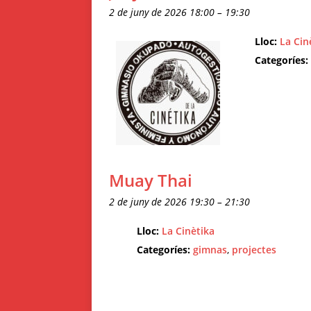
2 de juny de 2026 18:00
–
19:30
Lloc:
La Cin
Categoríes:
Muay Thai
2 de juny de 2026 19:30
–
21:30
Lloc:
La Cinètika
Categoríes:
gimnas
,
projectes