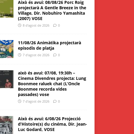
Això és avui: 08/08/26 Porc Roig
projectarà A Gentle Breeze in the
Village, Dir. Nobuhiro Yamashita
(2007) VOSE
8 d'agost de 2026
0
11/08/26 Animàtika projectarà
episodis de platja
7 d'agost de 2026
0
això és avui: 07/08, 19:30h –
Cinema Divendres projecta: Lung
Boonmee raluek chat (L’Oncle
Boonmee recorda vides
passades) vose
7 d'agost de 2026
0
Això és avui: 6/08/26 Projecció
d’Histoire(s) du cinéma, Dir. Jean-
Luc Godard, VOSE