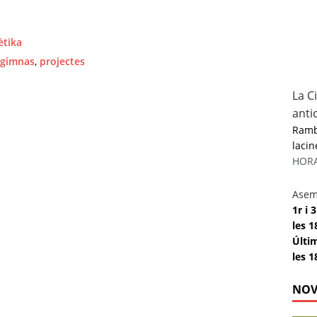
ètika
gimnas
,
projectes
La C
anti
Rambl
lacin
HORAR
Asem
1r i
les 1
Últi
les 1
NOV