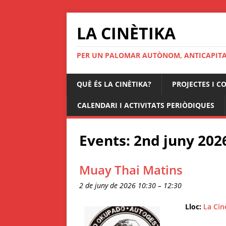
LA CINÈTIKA
PER UN PALOMAR AUTÒNOM, ANTICAPITAL
QUÈ ÉS LA CINÈTIKA?
PROJECTES I C
CALENDARI I ACTIVITATS PERIÒDIQUES
Events: 2nd juny 202
Muay Thai Matins
2 de juny de 2026 10:30
–
12:30
Lloc:
La Cin