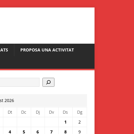
ATS
PROPOSA UNA ACTIVITAT
st 2026
Dt
Dc
Dj
Dv
Ds
Dg
1
2
4
5
6
7
8
9