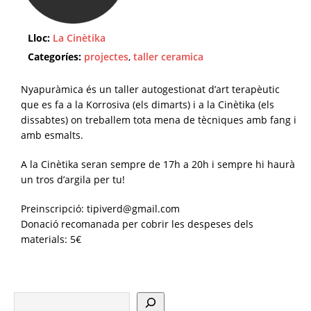
Lloc:
La Cinètika
Categoríes:
projectes
,
taller ceramica
Nyapuràmica és un taller autogestionat d’art terapèutic
que es fa a la Korrosiva (els dimarts) i a la Cinètika (els
dissabtes) on treballem tota mena de tècniques amb fang i
amb esmalts.
A la Cinètika seran sempre de 17h a 20h i sempre hi haurà
un tros d’argila per tu!
Preinscripció: tipiverd@gmail.com
Donació recomanada per cobrir les despeses dels
materials: 5€