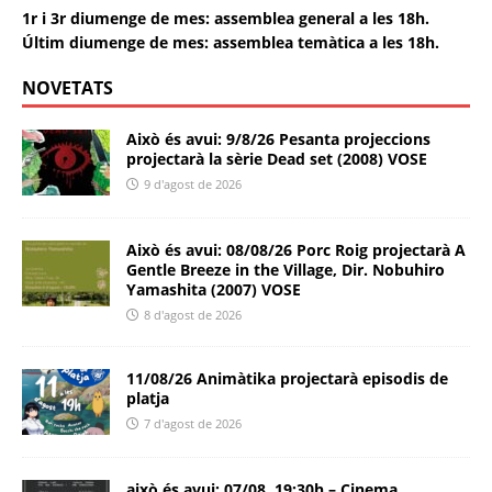
1r i 3r diumenge de mes: assemblea general a les 18h.
Últim diumenge de mes: assemblea temàtica a les 18h.
NOVETATS
Això és avui: 9/8/26 Pesanta projeccions
projectarà la sèrie Dead set (2008) VOSE
9 d'agost de 2026
Això és avui: 08/08/26 Porc Roig projectarà A
Gentle Breeze in the Village, Dir. Nobuhiro
Yamashita (2007) VOSE
8 d'agost de 2026
11/08/26 Animàtika projectarà episodis de
platja
7 d'agost de 2026
això és avui: 07/08, 19:30h – Cinema