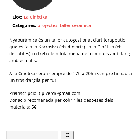
Lloc:
La Cinètika
Categoríes:
projectes
,
taller ceramica
Nyapuràmica és un taller autogestionat d’art terapèutic
que es fa a la Korrosiva (els dimarts) i a la Cinètika (els
dissabtes) on treballem tota mena de tècniques amb fang i
amb esmalts.
A la Cinètika seran sempre de 17h a 20h i sempre hi haurà
un tros d’argila per tu!
Preinscripció: tipiverd@gmail.com
Donació recomanada per cobrir les despeses dels
materials: 5€