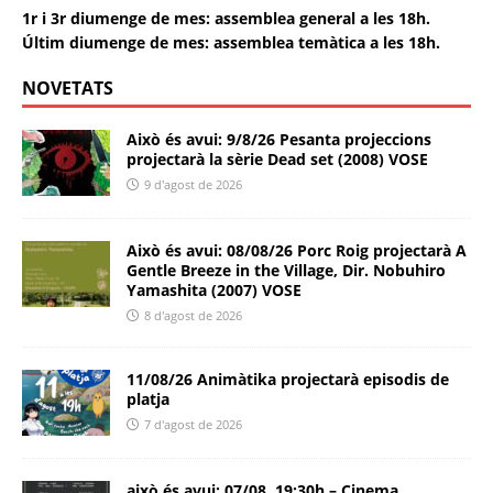
1r i 3r diumenge de mes: assemblea general a les 18h.
Últim diumenge de mes: assemblea temàtica a les 18h.
NOVETATS
Això és avui: 9/8/26 Pesanta projeccions
projectarà la sèrie Dead set (2008) VOSE
9 d'agost de 2026
Això és avui: 08/08/26 Porc Roig projectarà A
Gentle Breeze in the Village, Dir. Nobuhiro
Yamashita (2007) VOSE
8 d'agost de 2026
11/08/26 Animàtika projectarà episodis de
platja
7 d'agost de 2026
això és avui: 07/08, 19:30h – Cinema