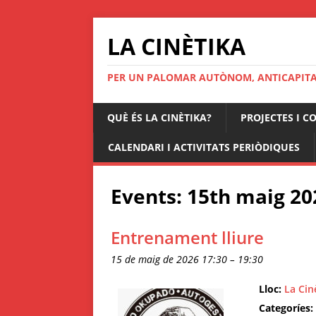
LA CINÈTIKA
PER UN PALOMAR AUTÒNOM, ANTICAPITAL
QUÈ ÉS LA CINÈTIKA?
PROJECTES I C
CALENDARI I ACTIVITATS PERIÒDIQUES
Events: 15th maig 20
Entrenament lliure
15 de maig de 2026 17:30
–
19:30
Lloc:
La Cin
Categoríes: