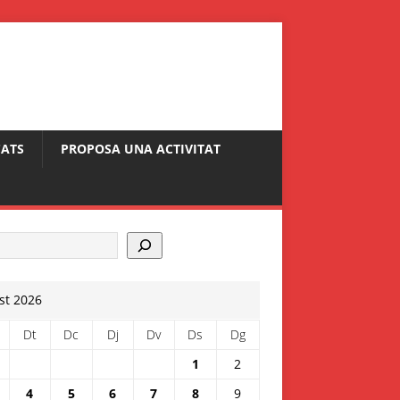
ATS
PROPOSA UNA ACTIVITAT
st 2026
Dt
Dc
Dj
Dv
Ds
Dg
1
2
4
5
6
7
8
9