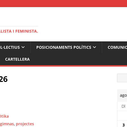
ISTA I FEMINISTA.
OL·LECTIUS
POSICIONAMENTS POLÍTICS
COMUNIC
CARTELLERA
26
ago
Dl
ètika
gimnas
,
projectes
3