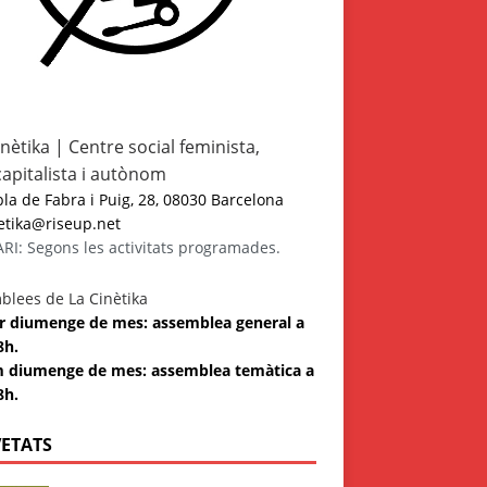
inètika | Centre social feminista,
capitalista i autònom
a de Fabra i Puig, 28, 08030 Barcelona
etika@riseup.net
I: Segons les activitats programades.
blees de La Cinètika
 3r diumenge de mes: assemblea general a
8h.
m diumenge de mes: assemblea temàtica a
8h.
ETATS