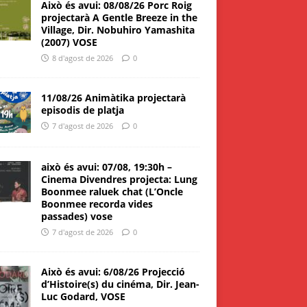
Això és avui: 08/08/26 Porc Roig
projectarà A Gentle Breeze in the
Village, Dir. Nobuhiro Yamashita
(2007) VOSE
8 d'agost de 2026
0
11/08/26 Animàtika projectarà
episodis de platja
7 d'agost de 2026
0
això és avui: 07/08, 19:30h –
Cinema Divendres projecta: Lung
Boonmee raluek chat (L’Oncle
Boonmee recorda vides
passades) vose
7 d'agost de 2026
0
Això és avui: 6/08/26 Projecció
d’Histoire(s) du cinéma, Dir. Jean-
Luc Godard, VOSE