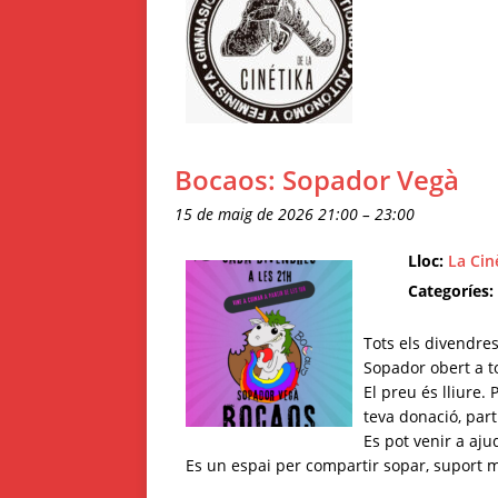
Bocaos: Sopador Vegà
15 de maig de 2026 21:00
–
23:00
Lloc:
La Cin
Categoríes:
Tots els divendres
Sopador obert a t
El preu és lliure.
teva donació, parti
Es pot venir a aju
Es un espai per compartir sopar, suport 