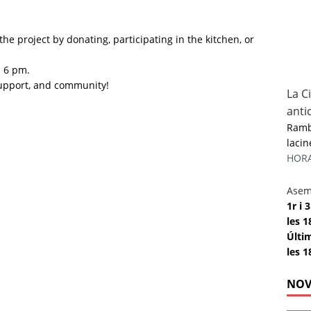
he project by donating, participating in the kitchen, or
m 6 pm.
support, and community!
La C
anti
Rambl
lacin
HORAR
Asem
1r i
les 1
Últi
les 1
NOV