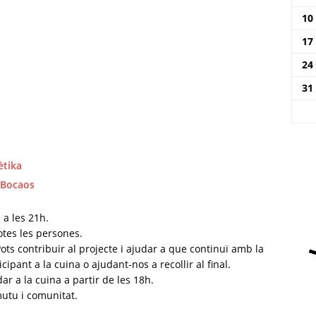
10
17
24
31
ètika
Bocaos
 a les 21h.
otes les persones.
 Pots contribuir al projecte i ajudar a que continuï amb la
cipant a la cuina o ajudant-nos a recollir al final.
dar a la cuina a partir de les 18h.
mutu i comunitat.