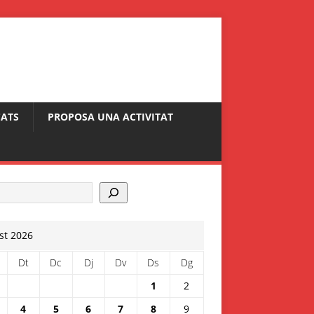
ATS
PROPOSA UNA ACTIVITAT
st 2026
Dt
Dc
Dj
Dv
Ds
Dg
1
2
4
5
6
7
8
9