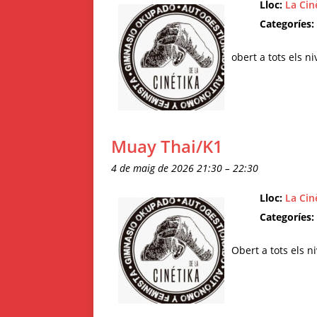
Lloc:
La Cin
Categoríes:
obert a tots els ni
Muay Thai/K1
4 de maig de 2026 21:30
–
22:30
Lloc:
La Cin
Categoríes:
Obert a tots els n