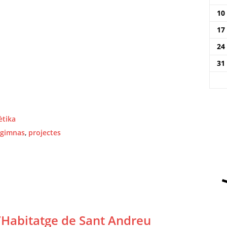
10
17
24
31
ètika
gimnas
,
projectes
’Habitatge de Sant Andreu