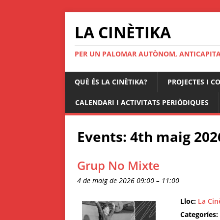
LA CINÈTIKA
PER UN PALOMAR AUTÒNOM, ANTICAPITAL
QUÈ ÉS LA CINÈTIKA?
PROJECTES I C
CALENDARI I ACTIVITATS PERIÒDIQUES
Events: 4th maig 202
Grup No Mixte
4 de maig de 2026 09:00
–
11:00
Lloc:
La Cin
Categoríes: