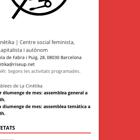
inètika | Centre social feminista,
capitalista i autònom
a de Fabra i Puig, 28, 08030 Barcelona
etika@riseup.net
I: Segons les activitats programades.
blees de La Cinètika
 3r diumenge de mes: assemblea general a
8h.
m diumenge de mes: assemblea temàtica a
8h.
ETATS