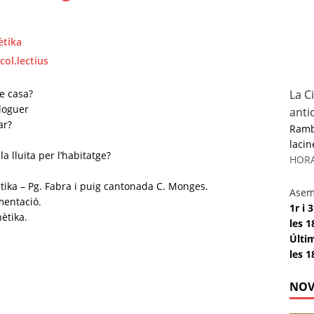
ètika
col.lectius
de casa?
La C
lloguer
anti
ar?
Rambl
lacin
la lluita per l’habitatge?
HORAR
tika – Pg. Fabra i puig cantonada C. Monges.
Asem
mentació.
1r i
ètika.
les 1
Últi
les 1
NOV