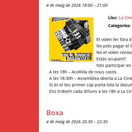
4 de maig de 2026 18:00
–
21:00
Lloc:
La Cin
Categoríes:
Et volen fer fora 
No pots pagar el 
No et volen renov
Estàs ocupant?
Vols participar en 
A les 18h – Acollida de nous casos.
A les 18:30h – Assemblea oberta a La Cine
Si és el teu primer cop porta tota la docu
Ens trobem cada dilluns a les 18h a La Cin
Boxa
4 de maig de 2026 20:30
–
22:30