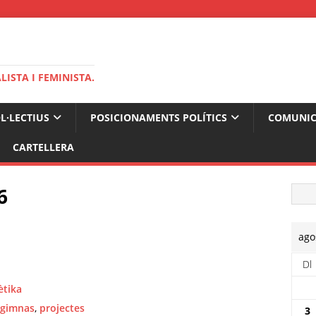
ISTA I FEMINISTA.
OL·LECTIUS
POSICIONAMENTS POLÍTICS
COMUNIC
CARTELLERA
6
ago
Dl
ètika
gimnas
,
projectes
3