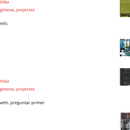
ètika
gimnas
,
projectes
vells
ètika
gimnas
,
projectes
ivells, preguntar primer